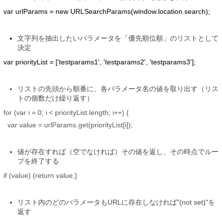
var urlParams = new URLSearchParams(window.location.search);
文字列を抽出したいパラメータを「優先順位順」のリストとして
決定
var priorityList = ['testparams1', 'testparams2', 'testparams3'];
リストの先頭から順番に、各パラメータ名の値を取り出す（リス
トの個数だけ繰り返す）
for (var i = 0; i < priorityList.length; i++) {
var value = urlParams.get(priorityList[i]);
値が存在すれば（空でなければ）その値を返し、その時点でルー
プを終了する
if (value) {return value;}
リスト内のどのパラメータもURLに存在しなければ"(not set)"を
返す