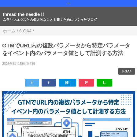
=
thread the needle !!
ムラヤマユウスケの個人的なことを書くためにつくったブログ
ホーム
/
6.GA4
/
GTMでURL内の複数パラメータから特定パラメータ
をイベント内のパラメータ値として計測する方法
2026年6月15日月曜日
6.GA4
t
f
B!
P
L