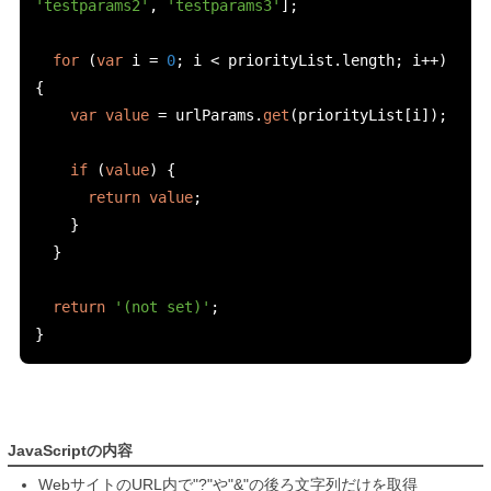
'testparams2'
,
'testparams3'
];
for
(
var
 i 
=
0
;
 i 
<
 priorityList
.
length
;
 i
++)
{
var
value
=
 urlParams
.
get
(
priorityList
[
i
]);
if
(
value
)
{
return
value
;
}
}
return
'(not set)'
;
}
JavaScriptの内容
WebサイトのURL内で"?"や"&"の後ろ文字列だけを取得