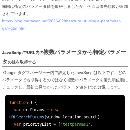
前回は指定のパラメータ値を取得しましたが、今回は優先順位が追加
されています。
https://blog.muraweb.net/2026/02/measure-url-single-parameter-
ga4-gtm.html
複数パラメータから特定パラメー
JavaScriptでURL内の
タ
の値を取得する
Google タグマネージャー内で設定したJavaScriptは以下です。どの
パラメータでも取得するのではなく複数のパラメータを優先順位順に
チェックし、最初に見つかったパラメータ値を1つだけ返します。
function
()
{
var
 urlParams 
=
new
URLSearchParams
(
window
.
location
.
search
);
var
 priorityList 
=
[
'testparams1'
,