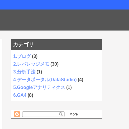
カテゴリ
1.ブログ
(3)
2.レバレッジメモ
(30)
3.分析手法
(1)
4.データポータル(DataStudio)
(4)
5.Googleアナリティクス
(1)
6.GA4
(8)