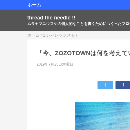
ホーム
thread the needle !!
ムラヤマユウスケの個人的なことを書くためにつくったブロ
ホーム
/
2.レバレッジメモ
/
「今、ZOZOTOWNは何を考え
2019年7月25日木曜日
t
f