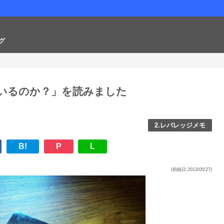
グ
ているのか？」を読みました
2.レバレッジメモ
B!
P
L
(初稿日:2013/05/27)